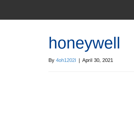
honeywell
By
4oh1202I
|
April 30, 2021